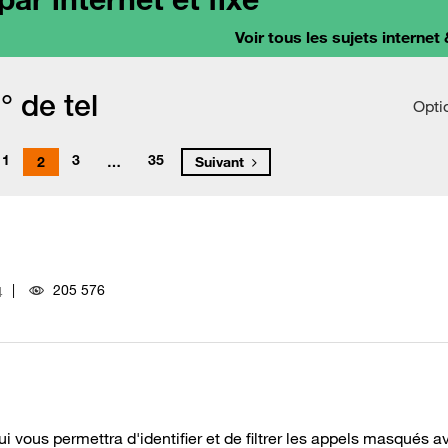
Voir tous les sujets internet 
 de tel
Opti
1
3
35
2
…
Suivant
205 576
4
i vous permettra d'identifier et de filtrer les appels masqués a