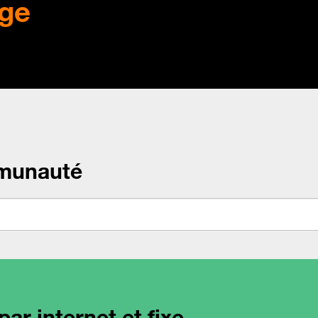
ge
munauté
ar internet et fixe