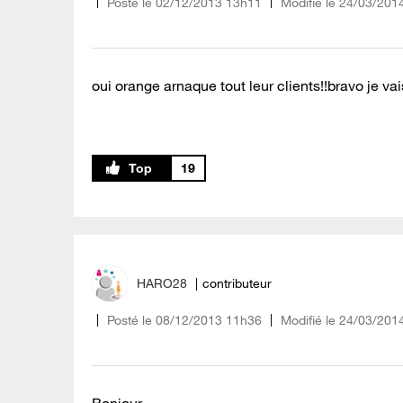
Posté le
‎02/12/2013
13h11
Modifié le
24/03/201
oui orange arnaque tout leur clients!!bravo je vais 
19
HARO28
contributeur
Posté le
‎08/12/2013
11h36
Modifié le
24/03/201