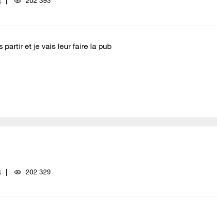
202 393
4
partir et je vais leur faire la pub
202 329
4