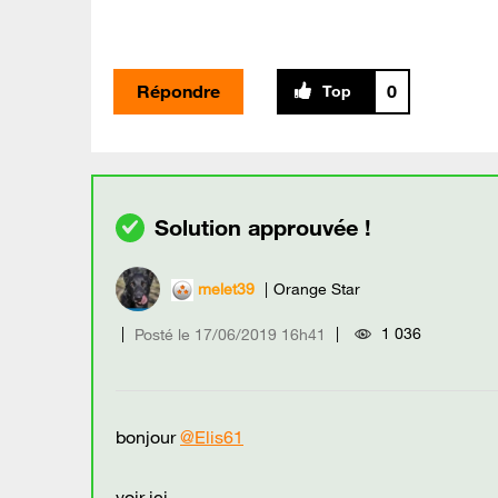
Répondre
0
melet39
Orange Star
1 036
Posté le
‎17/06/2019
16h41
bonjour
@Elis61
voir ici