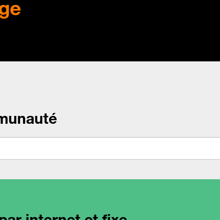
ge
munauté
ar internet et fixe