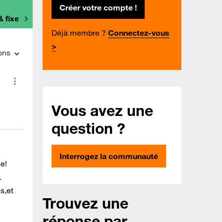
Créer votre compte !
& fixe
Déjà membre ?
Connectez-vous
>
ons
Vous avez une
question ?
Interrogez la communauté
e!
.
s,et
Trouvez une
réponse par