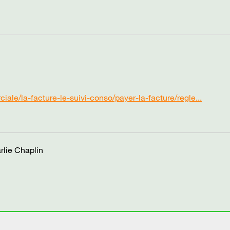
ale/la-facture-le-suivi-conso/payer-la-facture/regle...
rlie Chaplin