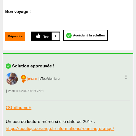
Bon voyage !
Accéder à la solution
Répondre
7
johann
#TopMembre
Posté le
‎02/02/2019
7h21
@GuillaumeE
Un peu de lecture même si elle date de 2017 .
https://boutique.orange.fr/informations/roaming-orange/