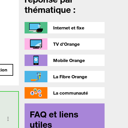
thématique :
Internet et fixe
TV d'Orange
Mobile Orange
tion
La Fibre Orange
La communauté
FAQ et liens
utiles