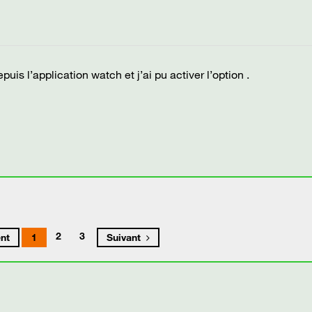
depuis l’application watch et j’ai pu activer l’option .
2
3
nt
1
Suivant