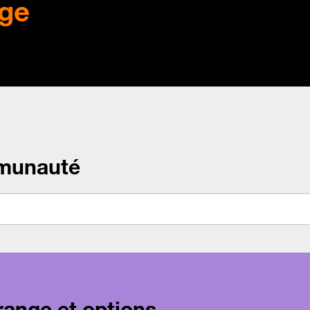
ge
munauté
range et options