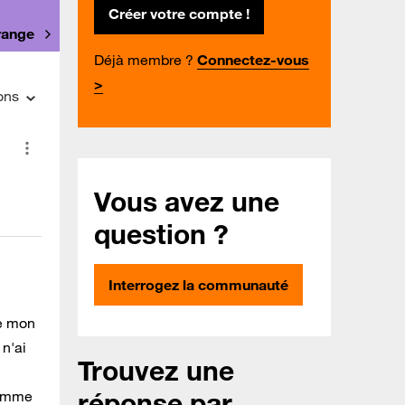
Créer votre compte !
Orange
Déjà membre ?
Connectez-vous
>
ons
Vous avez une
question ?
Interrogez la communauté
de mon
 n'ai
Trouvez une
réponse par
comme