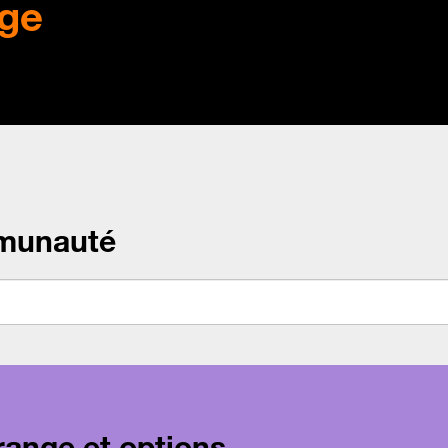
ge
munauté
range et options