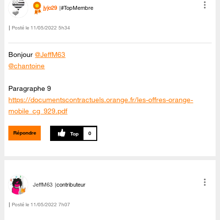
jyjo29
#TopMembre
Posté le
‎11/05/2022
5h34
Bonjour
@JeffM63
@chantoine
Paragraphe 9
https://documentscontractuels.orange.fr/les-offres-orange-
mobile_cg_929.pdf
Répondre
0
JeffM63
contributeur
Posté le
‎11/05/2022
7h07