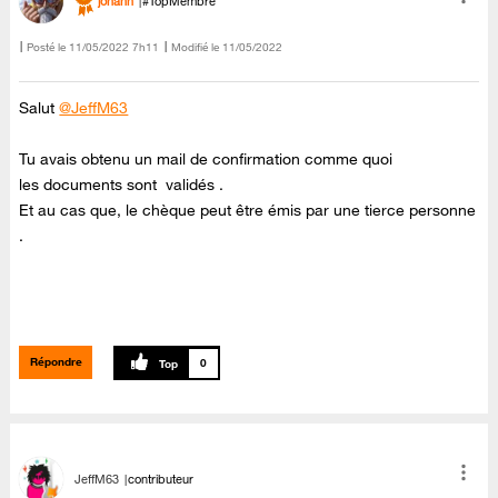
johann
#TopMembre
Posté le
‎11/05/2022
7h11
Modifié le
11/05/2022
Salut
@JeffM63
Tu avais obtenu un mail de confirmation comme quoi
les documents sont validés .
Et au cas que, le chèque peut être émis par une tierce personne
.
Répondre
0
JeffM63
contributeur