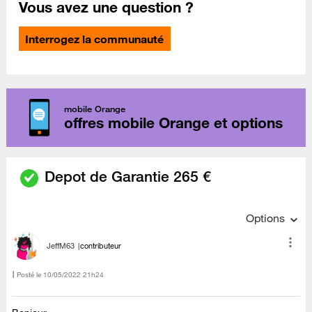
Vous avez une question ?
Interrogez la communauté
mobile Orange
offres mobile Orange et options
Depot de Garantie 265 €
Options
JeffM63
contributeur
Posté le
‎10/05/2022
21h24