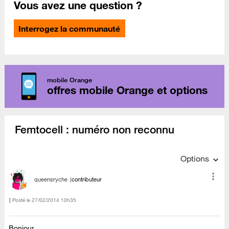
Vous avez une question ?
Interrogez la communauté
mobile Orange
offres mobile Orange et options
Femtocell : numéro non reconnu
Options
queensryche
contributeur
Posté le
‎27/02/2014
10h35
Bonjour,