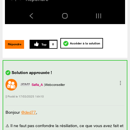
Accéder à la solution
Répondre
0
Safia_A
Webconseiller
Posté le
‎17/03/2025
14h10
Bonjour
@ded77
,
⚠️ Il ne faut pas confondre la résiliation, ce que vous avez fait et