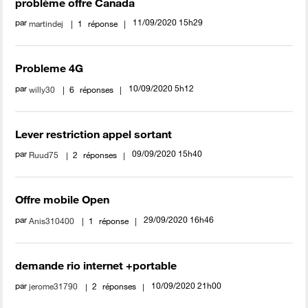
problème offre Canada
par
‎11/09/2020
15h29
martindej
1
réponse
Probleme 4G
par
‎10/09/2020
5h12
willy30
6
réponses
Lever restriction appel sortant
par
‎09/09/2020
15h40
Ruud75
2
réponses
Offre mobile Open
par
‎29/09/2020
16h46
Anis310400
1
réponse
demande rio internet +portable
par
‎10/09/2020
21h00
jerome31790
2
réponses