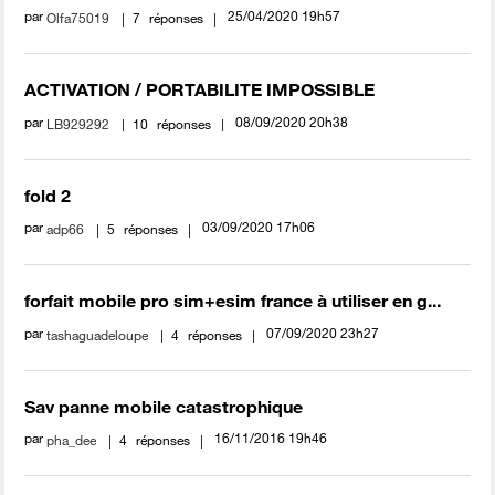
par
‎25/04/2020
19h57
Olfa75019
7
réponses
ACTIVATION / PORTABILITE IMPOSSIBLE
par
‎08/09/2020
20h38
LB929292
10
réponses
fold 2
par
‎03/09/2020
17h06
adp66
5
réponses
forfait mobile pro sim+esim france à utiliser en g...
par
‎07/09/2020
23h27
tashaguadeloupe
4
réponses
Sav panne mobile catastrophique
par
‎16/11/2016
19h46
pha_dee
4
réponses