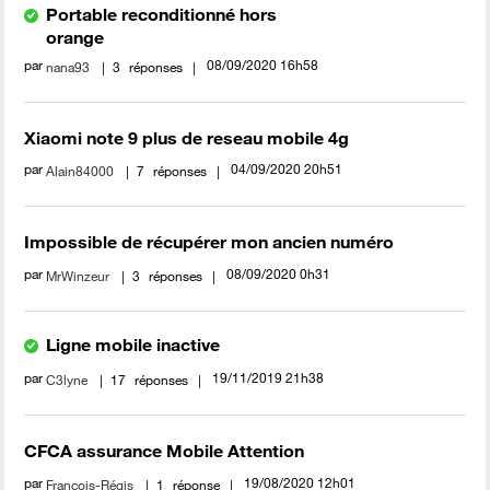
Portable reconditionné hors
orange
par
‎08/09/2020
16h58
nana93
3
réponses
Xiaomi note 9 plus de reseau mobile 4g
par
‎04/09/2020
20h51
Alain84000
7
réponses
Impossible de récupérer mon ancien numéro
par
‎08/09/2020
0h31
MrWinzeur
3
réponses
Ligne mobile inactive
par
‎19/11/2019
21h38
C3lyne
17
réponses
CFCA assurance Mobile Attention
par
‎19/08/2020
12h01
Francois-Régis
1
réponse