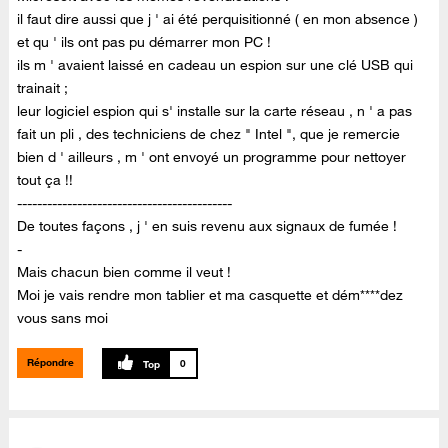
il faut dire aussi que j ' ai été perquisitionné ( en mon absence )
et qu ' ils ont pas pu démarrer mon PC !
ils m ' avaient laissé en cadeau un espion sur une clé USB qui
trainait ;
leur logiciel espion qui s' installe sur la carte réseau , n ' a pas
fait un pli , des techniciens de chez " Intel ", que je remercie
bien d ' ailleurs , m ' ont envoyé un programme pour nettoyer
tout ça !!
-------------------------------------------
De toutes façons , j ' en suis revenu aux signaux de fumée !
-
Mais chacun bien comme il veut !
Moi je vais rendre mon tablier et ma casquette et dém****dez
vous sans moi
Répondre
0