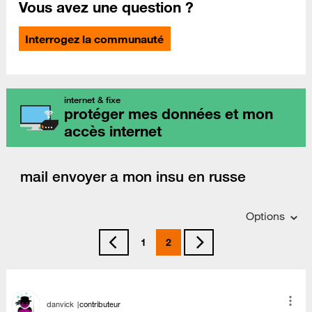
Vous avez une question ?
Interrogez la communauté
internet & fixe
protéger mes données et mon
accès internet
mail envoyer a mon insu en russe
Options
1
2
danvick
contributeur