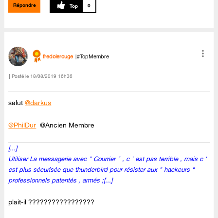
Répondre
0
fredolerouge
#TopMembre
Posté le
‎18/08/2019
16h36
salut
@darkus
@PhilDur
@Ancien Membre
[...]
Utiliser La messagerie avec " Courrier " , c ' est pas terrible , mais c '
est plus sécurisée que thunderbird pour résister aux " hackeurs "
professionnels patentés , armés ;[...]
plait-il ?????????????????