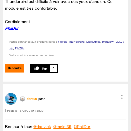
Thunderbird est difficile à voir avec des yeux d'ancien. Ce
module est très confortable.
Cordialement
PhilDur
Faites confiance aux produits libres :
Firefox
,
Thunderbird
,
LibreOffice
,
Irfanview
,
VLC, 7-
zip
,
FileZilla
Votre machine vous en remerciera
Répondre
0
darkus
star
Posté le
‎18/08/2019
18h30
Bonjour à tous
@danvick
@melet39
@PhilDur