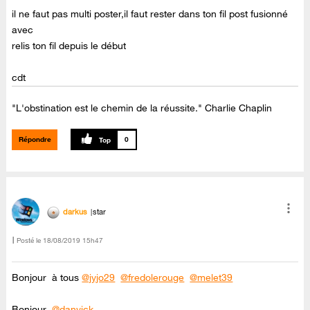
il ne faut pas multi poster,il faut rester dans ton fil post fusionné
avec
relis ton fil depuis le début
cdt
"L'obstination est le chemin de la réussite." Charlie Chaplin
Répondre
0
darkus
star
Posté le
‎18/08/2019
15h47
Bonjour à tous
@jyjo29
@fredolerouge
@melet39
Bonjour
@danvick