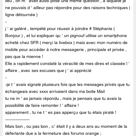
lieu , on m ' avait aussi posé une méme question , a laquelle je
ne pouvais d ' ailleur pas répondre pour des raisons techniques (
ligne détournée )
-
j ' ai galéré , tempété pour réussir à joindre # Stéphanie (
Bonjour ) , et lui expliquer qu ' un pignouf utilise un smartphone
acheté chez SFR ( merçi la livebox ) mais avec mon numéro de
mobile pour accéder à notre messagerie , principale et privée ,
pas que la mienne !
Elle a rapidement constaté la véracité de mes dires et classée l '
affaire , avec ses excuses que j ' ai apprécié
-
-je t ' avais signalé plusieurs fois que les messages privés que tu
échangeais avec xxxx arrivaient dans ma boite Mail
tu ne m ' as jamais répondu , mais je pensais que tu avais la
possibilité de faire remonter l ' affaire !
apparement , tu ne t ' es pas apperçu que tu étais piraté !
----------------
Mais bon , ou pas bon , c' était il y a deux ans au moment de la
déferlante due a la fermeture des forums orange ;