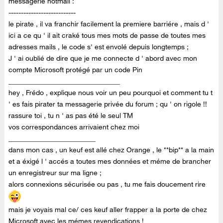
messagerie hotmail :
---------------------------
le pirate , il va franchir facilement la premiere barriére , mais d '
ici a ce qu ' il ait craké tous mes mots de passe de toutes mes
adresses mails , le code s' est envolé depuis longtemps ;
J ' ai oublié de dire que je me connecte d ' abord avec mon
compte Microsoft protégé par un code Pin
________________________________
hey , Frédo , explique nous voir un peu pourquoi et comment tu t
' es fais pirater ta messagerie privée du forum ; qu ' on rigole !!
rassure toi , tu n ' as pas été le seul TM
vos correspondances arrivaient chez moi
_________________________
dans mon cas , un keuf est allé chez Orange , le **bip** a la main
et a éxigé l ' accés a toutes mes données et méme de brancher
un enregistreur sur ma ligne ;
alors connexions sécurisée ou pas , tu me fais doucement rire
mais je voyais mal ce/ ces keuf aller frapper a la porte de chez
Microsoft avec les mémes revendications !