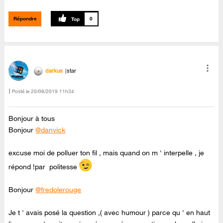
Répondre
0
darkus
star
Posté le
‎20/08/2019
11h34
Bonjour à tous
Bonjour
@danvick
excuse moi de polluer ton fil , mais quand on m ' interpelle , je
répond !par politesse
Bonjour
@fredolerouge
Je t ' avais posé la question ,( avec humour ) parce qu ' en haut