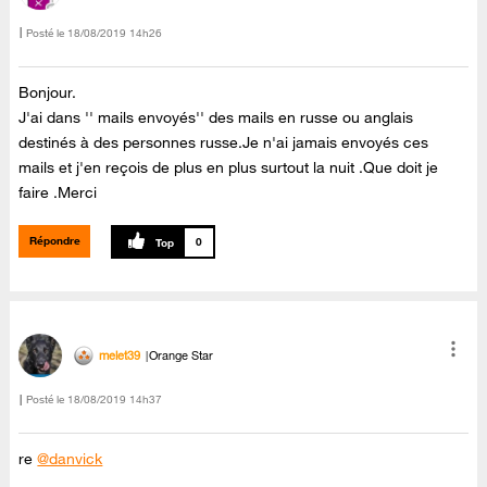
Posté le
‎18/08/2019
14h26
Bonjour.
J'ai dans '' mails envoyés'' des mails en russe ou anglais
destinés à des personnes russe.Je n'ai jamais envoyés ces
mails et j'en reçois de plus en plus surtout la nuit .Que doit je
faire .Merci
Répondre
0
melet39
Orange Star
Posté le
‎18/08/2019
14h37
re
@danvick