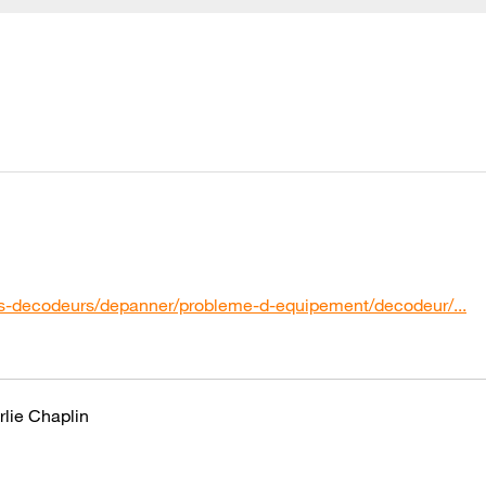
-les-decodeurs/depanner/probleme-d-equipement/decodeur/...
rlie Chaplin