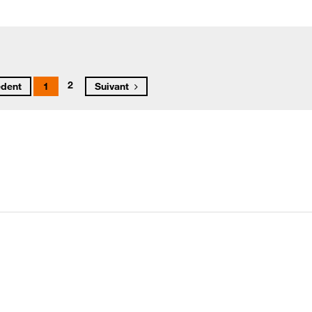
2
édent
1
Suivant