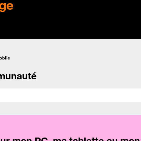
ge
obile
munauté
sur mon PC, ma tablette ou mon