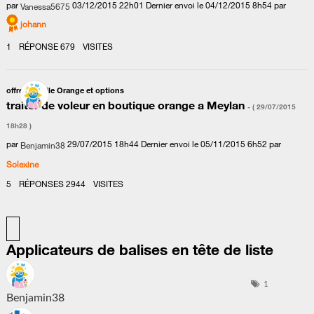
par
‎03/12/2015
22h01
Dernier envoi le
‎04/12/2015
8h54
par
Vanessa5675
johann
1
RÉPONSE
679
VISITES
offres mobile Orange et options
traiter de voleur en boutique orange a Meylan
- (
‎29/07/2015
18h28
)
par
‎29/07/2015
18h44
Dernier envoi le
‎05/11/2015
6h52
par
Benjamin38
Solexine
5
RÉPONSES
2944
VISITES
Applicateurs de balises en tête de liste
1
Benjamin38