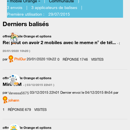
« mobile Orange »
|
Communauté
)
3 envois
|
3 applicateurs de balises
|
Première utilisation :
‎29/07/2015
Derniers balisés
offres mobile Orange et options
Re: peut on avoir 2 mobiles avec le meme n° de tél...
- (
‎20/01/2020
10h20
)
par
PhilDur
‎20/01/2020
10h22
0
RÉPONSE
1746
VISITES
offres mobile Orange et options
Mini SIM
- (
‎03/12/2015
22h01
)
par
‎03/12/2015
22h01
Dernier envoi le
‎04/12/2015
8h54
par
Vanessa5675
johann
1
RÉPONSE
679
VISITES
offres mobile Orange et options