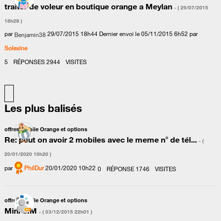
traiter de voleur en boutique orange a Meylan
- (
‎29/07/2015
18h28
)
par
‎29/07/2015
18h44
Dernier envoi le
‎05/11/2015
6h52
par
Benjamin38
Solexine
5
RÉPONSES
2944
VISITES
Les plus balisés
offres mobile Orange et options
Re: peut on avoir 2 mobiles avec le meme n° de tél...
- (
‎20/01/2020
10h20
)
par
PhilDur
‎20/01/2020
10h22
0
RÉPONSE
1746
VISITES
offres mobile Orange et options
Mini SIM
- (
‎03/12/2015
22h01
)