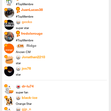
#TopMembre
JuanLucas38
#TopMembre
gecko
super star
fredolerouge
#TopMembre
Ridge
Ancien CM
Jonathan2210
star
jos76
star
dr-lu74
super fan
black-ice
Orange Star
gjp_n