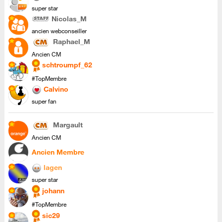
super star
Nicolas_M
ancien webconseiller
Raphael_M
Ancien CM
schtroumpf_62
#TopMembre
Calvino
super fan
Margault
Ancien CM
Ancien Membre
lagen
super star
johann
#TopMembre
sic29