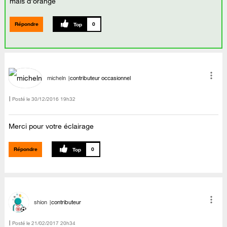
mais d'orange
Répondre
0
micheln
contributeur occasionnel
Posté le
‎30/12/2016
19h32
Merci pour votre éclairage
Répondre
0
shion
contributeur
Posté le
‎21/02/2017
20h34