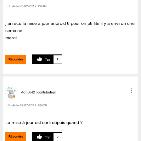
Posté le
‎22/02/2017
19h04
j'ai recu la mise a jour android 6 pour on p8 lite il y a environ une
semaine
merci
Répondre
1
Adri5642
contributeur
Posté le
‎29/07/2017
18h28
La mise à jour est sorti depuis quand ?
Répondre
0