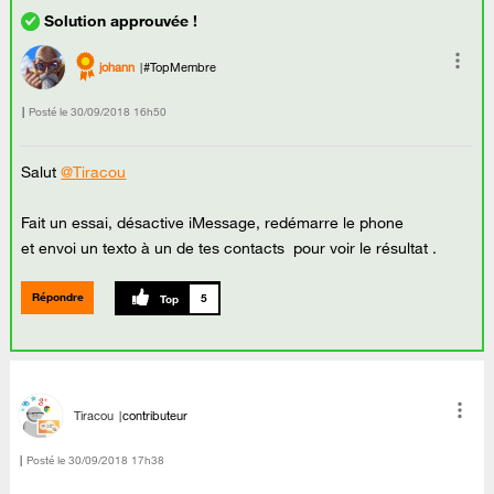
johann
#TopMembre
Posté le
‎30/09/2018
16h50
Salut
@Tiracou
Fait un essai, désactive iMessage, redémarre le phone
et envoi un texto à un de tes contacts pour voir le résultat .
Répondre
5
Tiracou
contributeur
Posté le
‎30/09/2018
17h38