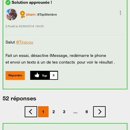
johann
#TopMembre
Posté le
‎30/09/2018
16h50
Salut
@Tiracou
Fait un essai, désactive iMessage, redémarre le phone
et envoi un texto à un de tes contacts pour voir le résultat .
Répondre
5
52 réponses
1
2
3
…
6