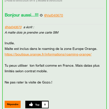
Posté le
‎09/05/2026
0h14
Modifié le
09/05/2026
Bonjour aussi...!!!
🌻
@Val040670
@Val040670
a écrit :
A malte dois je prendre une carte SIM
Inutile.
Malte est inclus dans le roaming de la zone Europe Orange.
https://boutique.orange.fr/informations/roaming-orange/
Tu peux utiliser ton forfait comme en France. Mais datas plus
limités selon contrat mobile.
Ne pas rater la visite de Gozo.!
Répondre
0