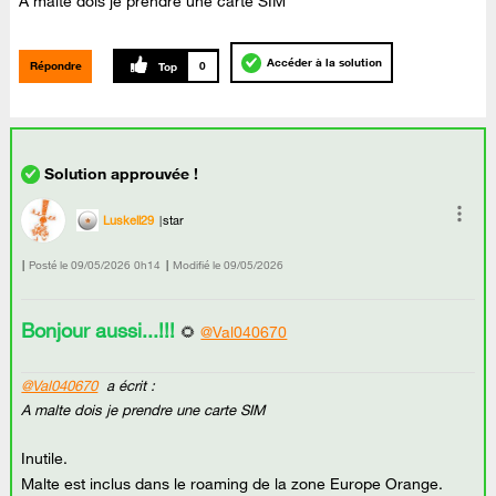
A malte dois je prendre une carte SIM
Accéder à la solution
Répondre
0
Luskell29
star
Posté le
‎09/05/2026
0h14
Modifié le
09/05/2026
Bonjour aussi...!!!
🌻
@Val040670
@Val040670
a écrit :
A malte dois je prendre une carte SIM
Inutile.
Malte est inclus dans le roaming de la zone Europe Orange.