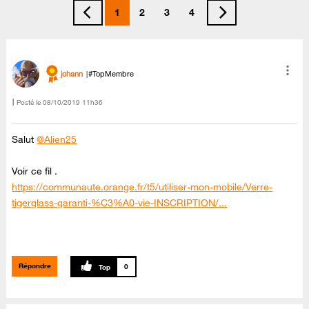
1
2
3
4
johann
#TopMembre
Posté le
‎08/10/2019
11h36
Salut
@Alien25
Voir ce fil .
https://communaute.orange.fr/t5/utiliser-mon-mobile/Verre-
tigerglass-garanti-%C3%A0-vie-INSCRIPTION/...
Répondre
0