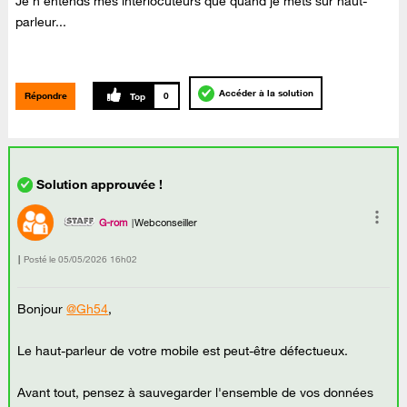
Je n'entends mes interlocuteurs que quand je mets sur haut-
parleur...
Accéder à la solution
Répondre
0
G-rom
Webconseiller
Posté le
‎05/05/2026
16h02
Bonjour
@Gh54
,
Le haut-parleur de votre mobile est peut-être défectueux.
Avant tout, pensez à sauvegarder l'ensemble de vos données