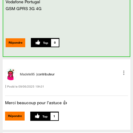
Vodafone Portugal
GSM GPRS 3G 4G
Répondre
0
Madete95
contributeur
Posté le
‎09/06/2025
19h31
Merci beaucoup pour l’astuce 👍
Répondre
1