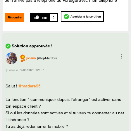
Je n’arrive pas à téléphoné du Portugal avec mon téléphone
Accéder à la solution
Répondre
0
johann
#TopMembre
Posté le
‎09/06/2025
12h07
Salut !
@madere95
La fonction " communiquer depuis l'étranger" est activer dans
ton espace client ?
Si oui les données sont activés et si tu veux te connecter au net
l'itinérance ?
Tu as déjà redémarrer le mobile ?