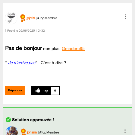
jyjo29
#TopMembre
Posté le
‎09/06/2025
10h32
Pas de bonjour
non plus
@madere95
"
Je n’arrive pas
" C'est à dire ?
Répondre
0
johann
#TopMembre