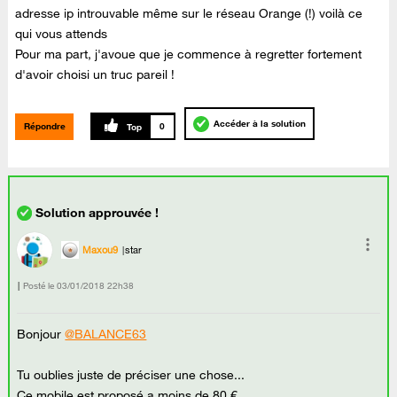
adresse ip introuvable même sur le réseau Orange (!) voilà ce
qui vous attends
Pour ma part, j'avoue que je commence à regretter fortement
d'avoir choisi un truc pareil !
Accéder à la solution
Répondre
0
Maxou9
star
Posté le
‎03/01/2018
22h38
Bonjour
@BALANCE63
Tu oublies juste de préciser une chose...
Ce mobile est proposé a moins de 80 €.