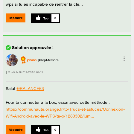
wps si tu es incapable de rentrer la clé...
Répondre
0
johann
#TopMembre
Posté le
‎04/01/2018
6h52
Salut
@BALANCE63
Pour te connecter à la box, essai avec cette méthode .
https://communaute.orange.fr/t5/Trucs-et-astuces/Connexion-
Wifi-Android-avec-le-WPS/ta-p/1289302/jum...
Répondre
0