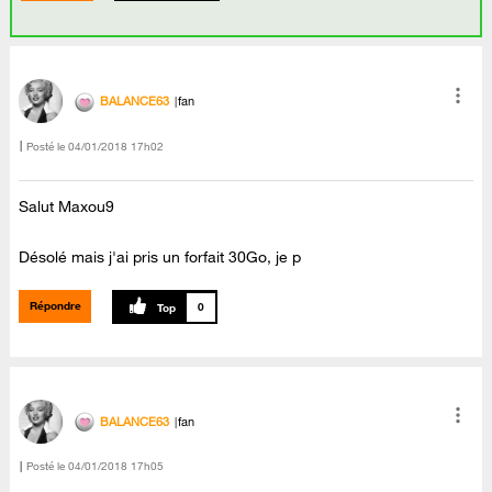
BALANCE63
fan
Posté le
‎04/01/2018
17h02
Salut Maxou9
Désolé mais j'ai pris un forfait 30Go, je p
Répondre
0
BALANCE63
fan
Posté le
‎04/01/2018
17h05