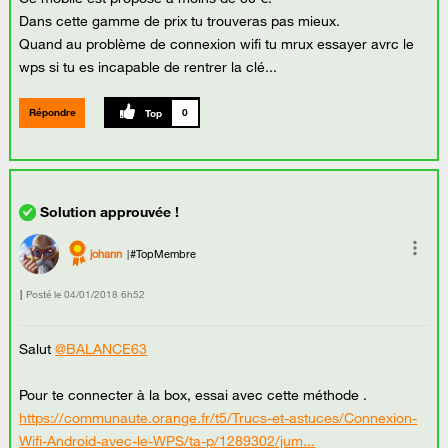
Dans cette gamme de prix tu trouveras pas mieux.
Quand au problème de connexion wifi tu mrux essayer avrc le
wps si tu es incapable de rentrer la clé...
Répondre
0
johann
#TopMembre
Posté le
‎04/01/2018
6h52
Salut
@BALANCE63
Pour te connecter à la box, essai avec cette méthode .
https://communaute.orange.fr/t5/Trucs-et-astuces/Connexion-
Wifi-Android-avec-le-WPS/ta-p/1289302/jum...