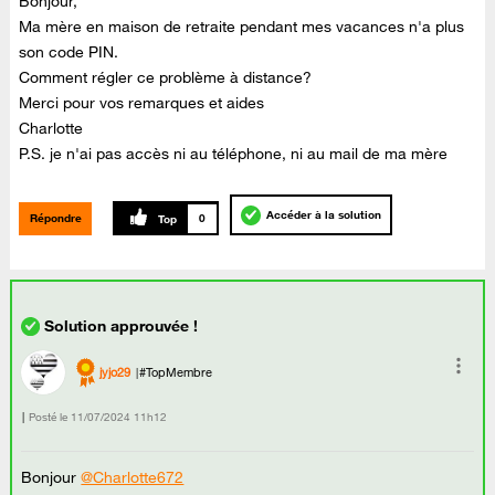
Bonjour,
Ma mère en maison de retraite pendant mes vacances n'a plus
son code PIN.
Comment régler ce problème à distance?
Merci pour vos remarques et aides
Charlotte
P.S. je n'ai pas accès ni au téléphone, ni au mail de ma mère
Accéder à la solution
Répondre
0
jyjo29
#TopMembre
Posté le
‎11/07/2024
11h12
Bonjour
@Charlotte672