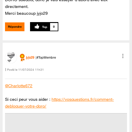
directement.
Merci beaucoup jyjo29
Répondre
0
jyjo29
#TopMembre
Posté le
‎11/07/2024
11h31
@Charlotte672
Si ceci peur vous aider :
https://vosquestions.fr/comment-
debloquer-votre-doro/