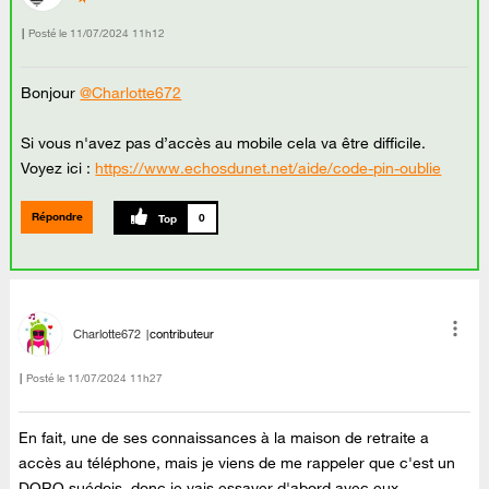
Posté le
‎11/07/2024
11h12
Bonjour
@Charlotte672
Si vous n'avez pas d’accès au mobile cela va être difficile.
Voyez ici :
https://www.echosdunet.net/aide/code-pin-oublie
Répondre
0
Charlotte672
contributeur
Posté le
‎11/07/2024
11h27
En fait, une de ses connaissances à la maison de retraite a
accès au téléphone, mais je viens de me rappeler que c'est un
DORO suédois, donc je vais essayer d'abord avec eux