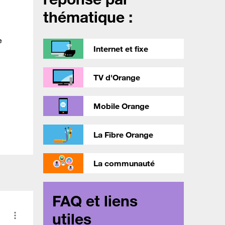
thématique :
e
Internet et fixe
TV d'Orange
Mobile Orange
La Fibre Orange
La communauté
FAQ et liens
utiles