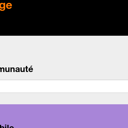
ge
munauté
bile