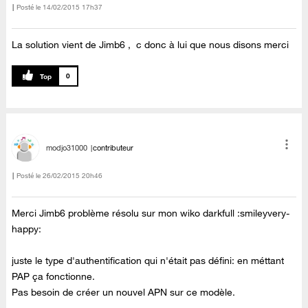
Posté le
‎14/02/2015
17h37
La solution vient de Jimb6 , c donc à lui que nous disons merci
0
modjo31000
contributeur
Posté le
‎26/02/2015
20h46
Merci Jimb6 problème résolu sur mon wiko darkfull :smileyvery-
happy:
juste le type d'authentification qui n'était pas défini: en méttant
PAP ça fonctionne.
Pas besoin de créer un nouvel APN sur ce modèle.