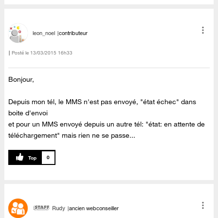
leon_noel
contributeur
Posté le
‎13/03/2015
16h33
Bonjour,
Depuis mon tél, le MMS n'est pas envoyé, "état échec" dans
boite d'envoi
et pour un MMS envoyé depuis un autre tél: "état: en attente de
téléchargement" mais rien ne se passe...
0
Rudy
ancien webconseiller