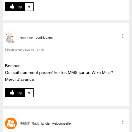
0
leon_noel
contributeur
Posté le
‎09/03/2015
13h15
Bonjour,
Qui sait comment paramétrer les MMS sur un Wiko Minz?
Merci d'avance
0
Rudy
ancien webconseiller