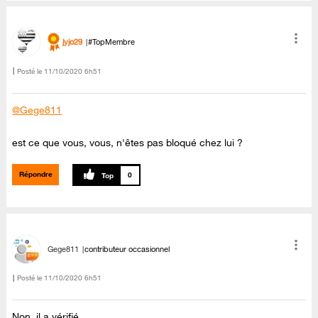
jyjo29
#TopMembre
Posté le
‎11/10/2020
6h51
@Gege811
est ce que vous, vous, n'êtes pas bloqué chez lui ?
Répondre
0
Gege811
contributeur occasionnel
Posté le
‎11/10/2020
6h51
Non, il a vérifié