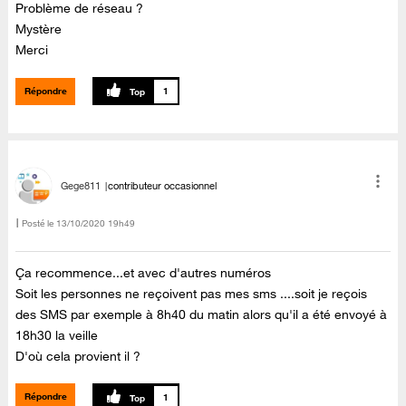
Problème de réseau ?
Mystère
Merci
Répondre
1
Gege811
contributeur occasionnel
Posté le
‎13/10/2020
19h49
Ça recommence...et avec d'autres numéros
Soit les personnes ne reçoivent pas mes sms ....soit je reçois
des SMS par exemple à 8h40 du matin alors qu'il a été envoyé à
18h30 la veille
D'où cela provient il ?
Répondre
1