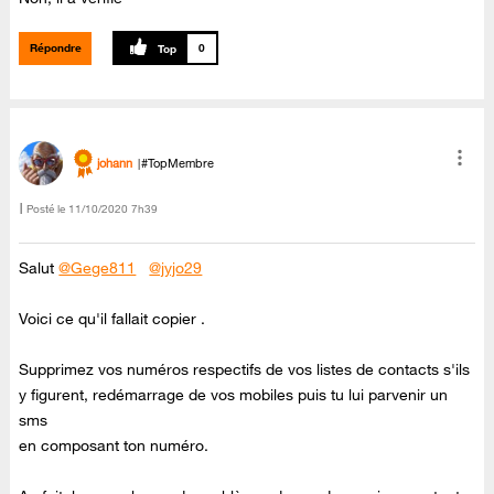
Répondre
0
johann
#TopMembre
Posté le
‎11/10/2020
7h39
Salut
@Gege811
@jyjo29
Voici ce qu'il fallait copier .
Supprimez vos numéros respectifs de vos listes de contacts s'ils
y figurent, redémarrage de vos mobiles puis tu lui parvenir un
sms
en composant ton numéro.