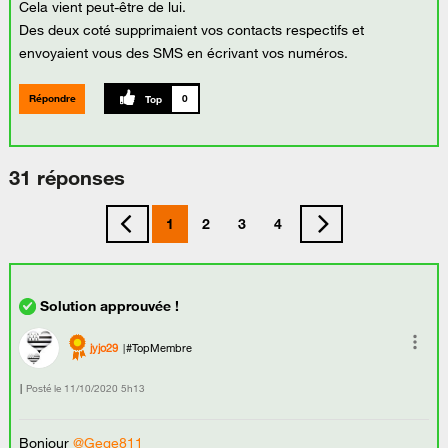
Cela vient peut-être de lui.
Des deux coté supprimaient vos contacts respectifs et
envoyaient vous des SMS en écrivant vos numéros.
Répondre
0
31 réponses
1
2
3
4
jyjo29
#TopMembre
Posté le
‎11/10/2020
5h13
Bonjour
@Gege811