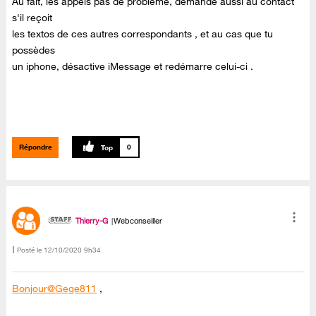
Au fait, les appels pas de problème, demande aussi au contact
s'il reçoit
les textos de ces autres correspondants , et au cas que tu
possèdes
un iphone, désactive iMessage et redémarre celui-ci .
Répondre
0
Thierry-G
Webconseiller
Posté le
‎12/10/2020
9h34
Bonjour@Gege811
,