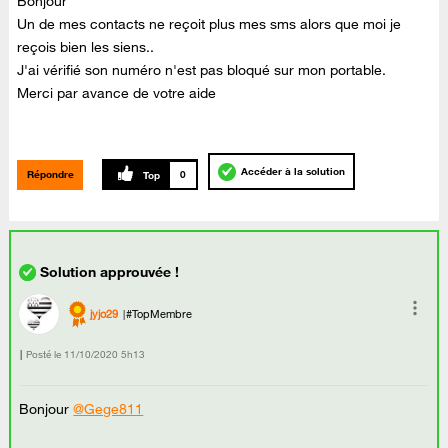
Bonjour
Un de mes contacts ne reçoit plus mes sms alors que moi je
reçois bien les siens..
J'ai vérifié son numéro n'est pas bloqué sur mon portable.
Merci par avance de votre aide
Accéder à la solution
Répondre
0
jyjo29
#TopMembre
Posté le
‎11/10/2020
5h13
Bonjour
@Gege811