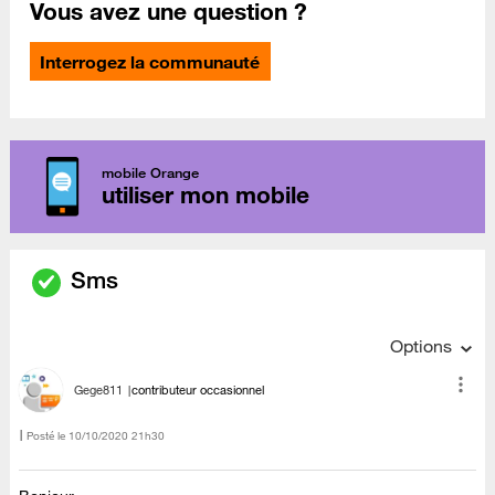
Vous avez une question ?
Interrogez la communauté
mobile Orange
utiliser mon mobile
Sms
Options
Gege811
contributeur occasionnel
Posté le
‎10/10/2020
21h30