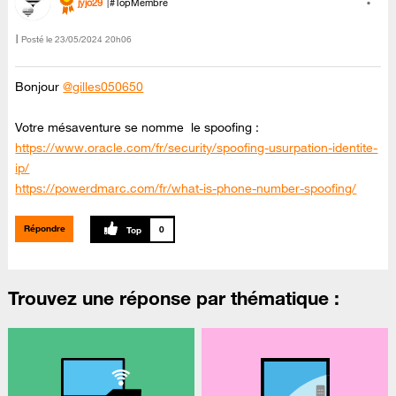
jyjo29
#TopMembre
Posté le
‎23/05/2024
20h06
Bonjour
@gilles050650
Votre mésaventure se nomme le spoofing :
https://www.oracle.com/fr/security/spoofing-usurpation-identite-
ip/
https://powerdmarc.com/fr/what-is-phone-number-spoofing/
Répondre
0
Trouvez une réponse par thématique :