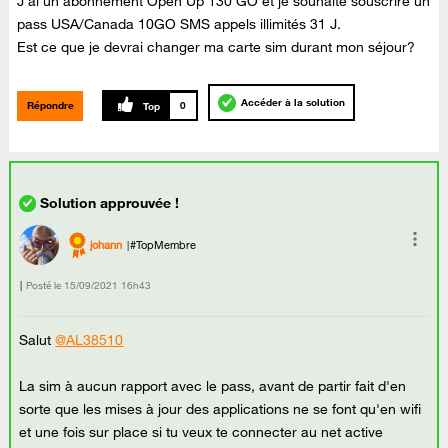
J'ai un abonnement Open Up 130 GO et je souhaite souscrire un
pass USA/Canada 10GO SMS appels illimités 31 J.
Est ce que je devrai changer ma carte sim durant mon séjour?
Accéder à la solution
Répondre
0
johann
#TopMembre
Posté le
‎15/09/2021
16h43
Salut
@AL38510
La sim à aucun rapport avec le pass, avant de partir fait d'en
sorte que les mises à jour des applications ne se font qu'en wifi
et une fois sur place si tu veux te connecter au net active