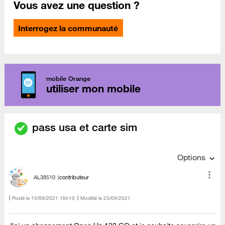
Vous avez une question ?
Interrogez la communauté
mobile Orange
utiliser mon mobile
pass usa et carte sim
Options
AL38510
contributeur
Posté le
‎15/09/2021
16h10
Modifié le
23/09/2021