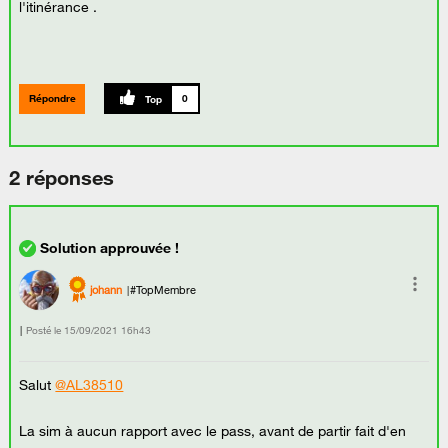
l'itinérance .
Répondre
0
2 réponses
johann
#TopMembre
Posté le
‎15/09/2021
16h43
Salut
@AL38510
La sim à aucun rapport avec le pass, avant de partir fait d'en