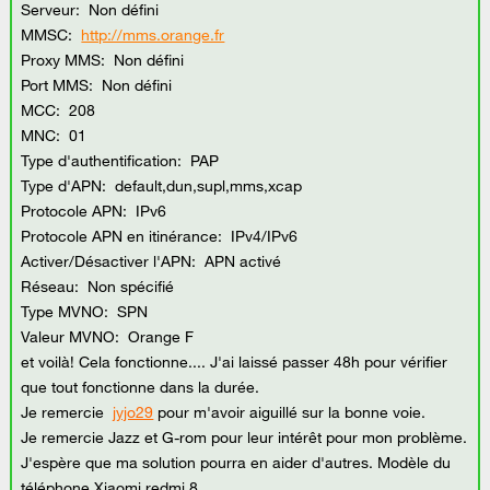
Serveur: Non défini
MMSC:
http://mms.orange.fr
Proxy MMS: Non défini
Port MMS: Non défini
MCC: 208
MNC: 01
Type d'authentification: PAP
Type d'APN: default,dun,supl,mms,xcap
Protocole APN: IPv6
Protocole APN en itinérance: IPv4/IPv6
Activer/Désactiver l'APN: APN activé
Réseau: Non spécifié
Type MVNO: SPN
Valeur MVNO: Orange F
et voilà! Cela fonctionne.... J'ai laissé passer 48h pour vérifier
que tout fonctionne dans la durée.
Je remercie
jyjo29
pour m'avoir aiguillé sur la bonne voie.
Je remercie Jazz et G-rom pour leur intérêt pour mon problème.
J'espère que ma solution pourra en aider d'autres. Modèle du
téléphone Xiaomi redmi 8.