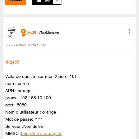
0
jyjo29
#TopMembre
Posté le
‎05/05/2026
13h48
@djé55
Voila ce que j'ai sur mon Xiaomi 10T
nom : perso
APN : orange
proxy : 192.168.10.100
port : 8080
Nom d'utilisateur : orange
Mot de passe: *****
Serveur :Non défini
MMSC :
http://mms.orange.fr