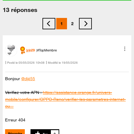
13 réponses
1
2
jyjo29
#TopMembre
Posté le
‎05/05/2026
10h08
Modifié le
19/05/2026
Bonjour
@djé55
Vérifiez votre APN :
https://assistance.orange.fr/univers-
mobile/configurer/OPPO-Reno/verifier-les-parametres-internet-
ou...
Erreur 404
Répondre
0