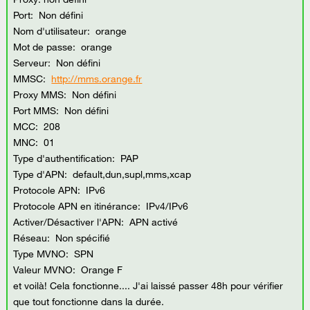
Port: Non défini
Nom d'utilisateur: orange
Mot de passe: orange
Serveur: Non défini
MMSC:
http://mms.orange.fr
Proxy MMS: Non défini
Port MMS: Non défini
MCC: 208
MNC: 01
Type d'authentification: PAP
Type d'APN: default,dun,supl,mms,xcap
Protocole APN: IPv6
Protocole APN en itinérance: IPv4/IPv6
Activer/Désactiver l'APN: APN activé
Réseau: Non spécifié
Type MVNO: SPN
Valeur MVNO: Orange F
et voilà! Cela fonctionne.... J'ai laissé passer 48h pour vérifier
que tout fonctionne dans la durée.