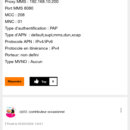
Proxy MMS : 192.168.10.200
Port MMS 8080
MCC : 208
MNC : 01
Type d'authentification : PAP
Type d'APN : default,supl,mms,dun,xcap
Protocole APN : IPv4/iPv6
Protocole en itinérance : iPv4
Porteur: non defini
Type MVNO : Aucun
Répondre
0
djé55
contributeur occasionnel
Posté le
‎05/05/2026
14h21