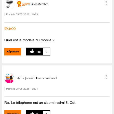
jyjo29
#TopMembre
Posté le
‎05/05/2026
11h33
@djé55
Quel est le modèle du mobile ?
Répondre
0
djé55
contributeur occasionnel
Posté le
‎05/05/2026
13h24
Re. Le téléphone est un xiaomi redmi 8. Cdt.
Répondre