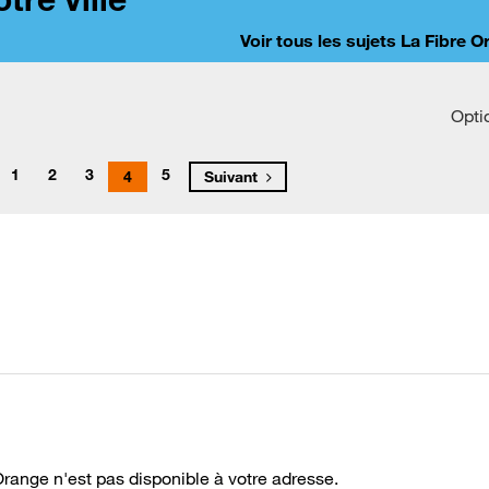
Voir tous les sujets La Fibre 
Opti
1
2
3
5
4
Suivant
Orange n'est pas disponible à votre adresse.