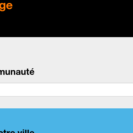
ge
munauté
tre ville