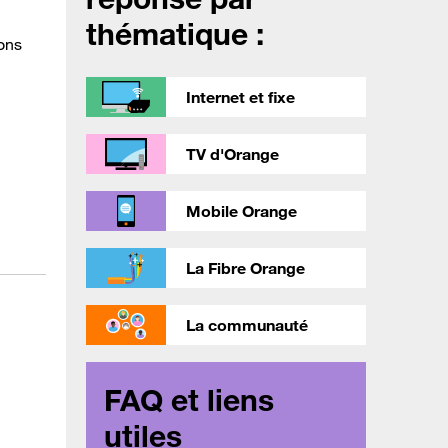
thématique :
ons
Internet et fixe
TV d'Orange
Mobile Orange
La Fibre Orange
La communauté
FAQ et liens
utiles