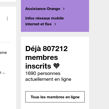
Assistance Orange
Infos réseaux mobile
internet et fixe
Déjà 807212
sine
membres
inscrits 🧡
...
1690 personnes
actuellement en ligne
Tous les membres en ligne