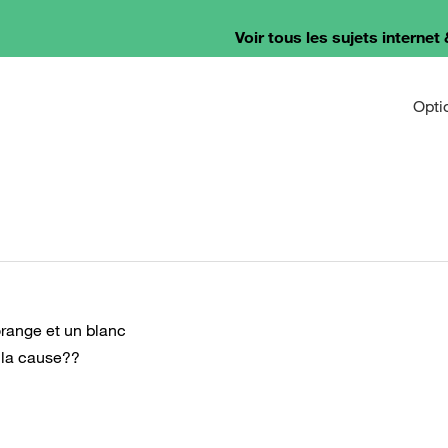
Voir tous les sujets internet 
Opti
 orange et un blanc
e la cause??