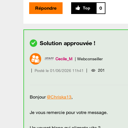
Répondre
0
Cecile_M
Webconseiller
201
Posté le
‎01/06/2026
11h41
Bonjour
@Chriska13
,
Je vous remercie pour votre message.
Un voyant blanc qui clignote vite ?