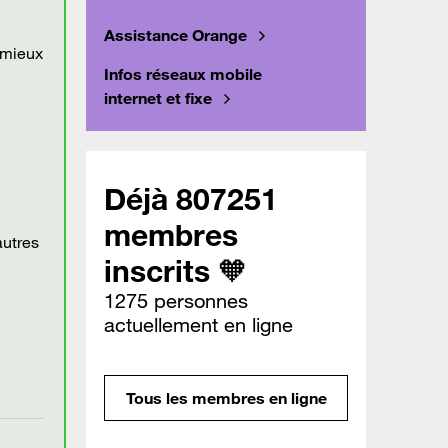
Assistance Orange
e mieux
Infos réseaux mobile
internet et fixe
Déjà 807251
membres
autres
inscrits 🧡
1275 personnes
actuellement en ligne
Tous les membres en ligne