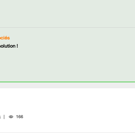
ociés
lution !
166
6