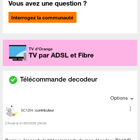
Vous avez une question ?
Interrogez la communauté
TV d'Orange
TV par ADSL et Fibre
Télécommande decodeur
Options
SC1204
contributeur
Posté le
‎31/05/2026
20h36