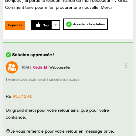
Bonjour, j’ai perdu la télécommande de mon décodeur TV UHD.
Comment faire pour m’en procurer une nouvelle. Merci
Accéder à la solution
Répondre
0
Cecile_M
Webconseiller
Posté le
‎03/06/2026
14h35
Modifié le
03/06/2026
Re
@SC1204
,
Un grand merci pour votre retour ainsi que pour votre
confiance.
😊Je vous remercie pour votre retour en message privé.