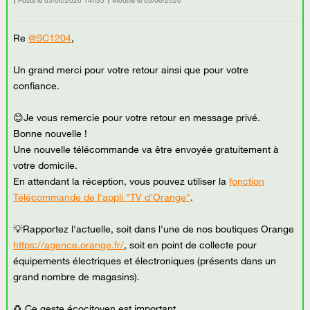
Posté le
‎03/06/2026
14h35
Modifié le
03/06/2026
Re
@SC1204
,
Un grand merci pour votre retour ainsi que pour votre
confiance.
😊Je vous remercie pour votre retour en message privé.
Bonne nouvelle !
Une nouvelle télécommande va être envoyée gratuitement à
votre domicile.
En attendant la réception, vous pouvez utiliser la
fonction
Télécommande de l'appli "TV d'Orange"
.
💡Rapportez l'actuelle, soit dans l'une de nos boutiques Orange
https://agence.orange.fr/
, soit en point de collecte pour
équipements électriques et électroniques (présents dans un
grand nombre de magasins).
♻ Ce geste écocitoyen est important.