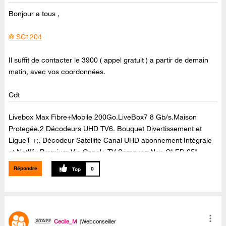
Bonjour a tous ,
@ SC1204
Il suffit de contacter le 3900 ( appel gratuit ) a partir de demain
matin, avec vos coordonnées.
Cdt
Livebox Max Fibre+Mobile 200Go.LiveBox7 8 Gb/s.Maison
Protegée.2 Décodeurs UHD TV6. Bouquet Divertissement et
Ligue1 +;. Décodeur Satellite Canal UHD abonnement Intégrale
et Netlflix Premium Via Canal+.TV Samsung Neo QLED 65"
65QN90C Dolby Atmos,Barre de son Samsung Dolby Atmos ,Kit
Répondre
0
enceintes arrières Samsung,sans fil SWA-9500S ,Dolby Atmos.
Cecile_M
Webconseiller