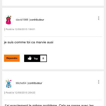
david1988
contributeur
Posté le
‎12/09/2015
19h51
je suis comme toi ca marvie ausi
Répondre
0
Michel54
contributeur
Posté le
‎12/09/2015
20h33
J'ai exactement le même problème. Cela se passe avec les