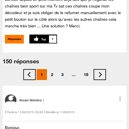
chaînes bein sport sur ma Tv sat ces chaînes coupe mon
décodeur et je suis obliger de le rallumer manuellement avec le
petit bouton sur le côté alors qu'avec les autres chaînes cela
marche très bien ... Une solution ? Merci.
Répondre
1
150 réponses
1
2
3
…
16
Ancien Membre
Posté le
‎11/09/2015
22h36
Modifié le
11/09/2015
Bonjour,