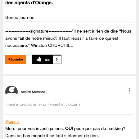
des agents d'Orange.
Bonne journée.
----------------signature---------------"Il ne sert à rien de dire “Nous
avons fait de notre mieux”. Il faut réussir à faire ce qui est
nécessaire.” Winston CHURCHILL
Répondre
0
Ancien Membre
Posté le
‎12/09/2015
16h32
Modifié le
12/09/2015
@gjp_n
Merci pour vos investigations,
OUI
pourquoi pas du hacking?
Dans ce bas monde il ne faut s'étonner de rien.