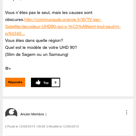
Vous n'êtes pas le seul, mais les causes sont
obscures.
http://communaute.orange.fr/t5/TV-par-
Satellite/decodeur-UHD90-qui-s-%C3%A9teint-tout-seul/m-
p/64340...
Vous êtes dans quelle région?
Quel est le modèle de votre UHD 90?
(Slim de Sagem ou un Samsung)
@+
Répondre
0
Ancien Membre
Posté le
‎12/09/2015
10h38
Modifié le
12/09/2015