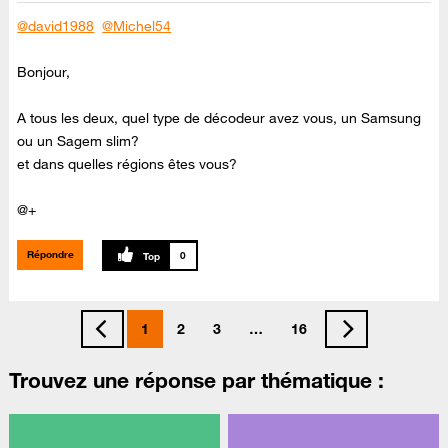
@david1988
@Michel54
Bonjour,
A tous les deux, quel type de décodeur avez vous, un Samsung
ou un Sagem slim?
et dans quelles régions êtes vous?
@+
Répondre
0
1
2
3
…
16
Trouvez une réponse par thématique :