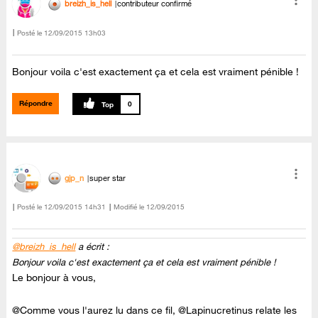
breizh_is_hell
contributeur confirmé
Posté le
‎12/09/2015
13h03
Bonjour voila c'est exactement ça et cela est vraiment pénible !
Répondre
0
gjp_n
super star
Posté le
‎12/09/2015
14h31
Modifié le
12/09/2015
@breizh_is_hell
a écrit :
Bonjour voila c'est exactement ça et cela est vraiment pénible !
Le bonjour à vous,
@Comme vous l'aurez lu dans ce fil, @Lapinucretinus relate les