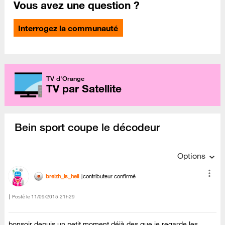
Vous avez une question ?
Interrogez la communauté
TV d'Orange
TV par Satellite
Bein sport coupe le décodeur
Options
breizh_is_hell
contributeur confirmé
Posté le
‎11/09/2015
21h29
bonsoir depuis un petit moment déjà des que je regarde les