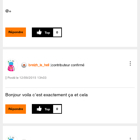
@+
Répondre
0
breizh_is_hell
contributeur confirmé
Posté le
‎12/09/2015
13h03
Bonjour voila c'est exactement ça et cela
Répondre
0