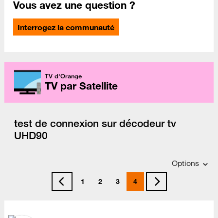
Vous avez une question ?
Interrogez la communauté
TV d'Orange
TV par Satellite
test de connexion sur décodeur tv
UHD90
Options
1
2
3
4