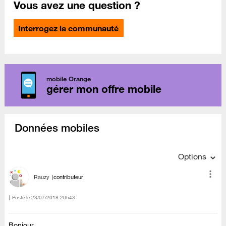
Vous avez une question ?
Interrogez la communauté
mobile Orange
gérer mon offre mobile
Données mobiles
Options
Rauzy
contributeur
Posté le
‎23/07/2018
20h43
Bonjour