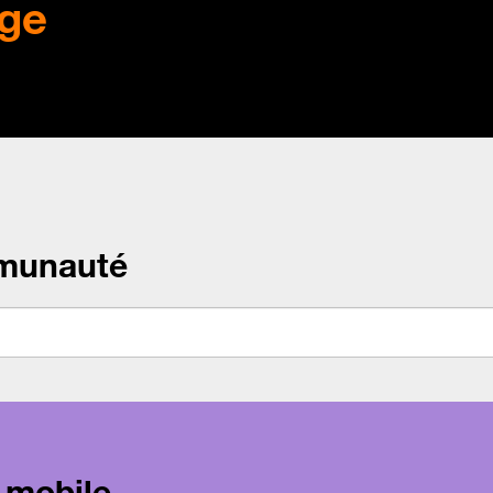
ge
munauté
 mobile