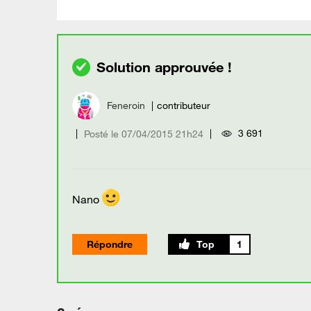
Feneroin
contributeur
3 691
Posté le
‎07/04/2015
21h24
Nano
Répondre
1