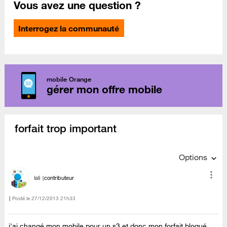
Vous avez une question ?
Interrogez la communauté
mobile Orange
gérer mon offre mobile
forfait trop important
Options
lali
contributeur
Posté le
‎27/12/2013
21h33
j'ai changé mon mobile pour un s3 et donc mon forfait bloqué