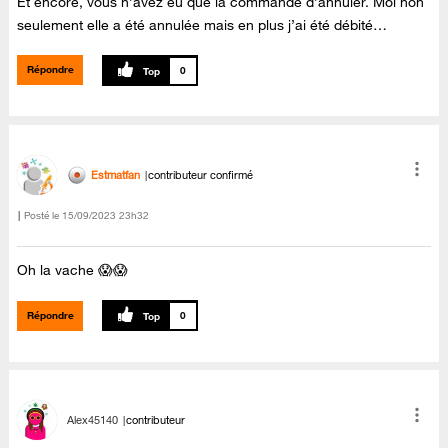
Et encore, vous n’avez eu que la commande d’annuler. Moi non
seulement elle a été annulée mais en plus j’ai été débité…
Répondre
0
Estmatfan
contributeur confirmé
Posté le
‎15/09/2023
23h32
Oh la vache 😱😱
Répondre
0
Alex45140
contributeur