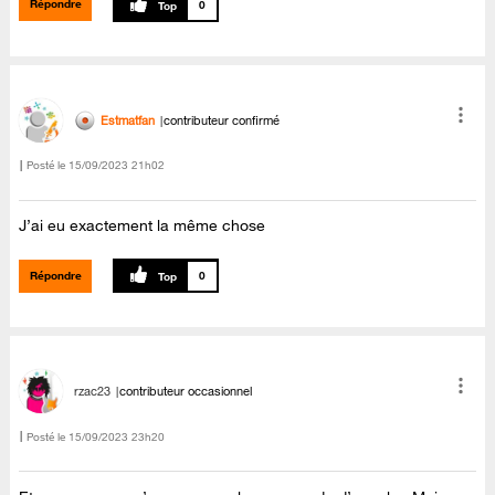
Répondre
0
Estmatfan
contributeur confirmé
Posté le
‎15/09/2023
21h02
J’ai eu exactement la même chose
Répondre
0
rzac23
contributeur occasionnel
Posté le
‎15/09/2023
23h20