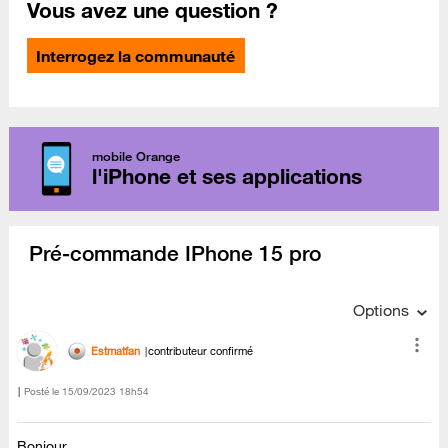
Vous avez une question ?
Interrogez la communauté
mobile Orange
l'iPhone et ses applications
Pré-commande IPhone 15 pro
Options
Estmatfan
contributeur confirmé
Posté le
‎15/09/2023
18h54
Bonjour,