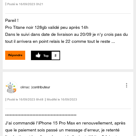
Posté le
‎16/09/2023
0h21
Pareil !
Pro Titane noir 128gb validé peu après 14h
Dans le suivi dans date de livraison au 20/09 je n'y crois pas du
tout il arrivera en point relais le 22 comme tout le reste ...
Répondre
2
olimac
contributeur
Posté le
‎16/09/2023
8h48
Modifié le
16/09/2023
***********************************************
J'ai commandé l'iPhone 15 Pro Max en renouvellement, après
que le paiement sois passé un message d'erreur, je retenté