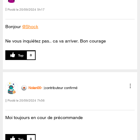
Posté le
‎20/09/2024
5h17
Bonjour
@Shock
Ne vous inquiétez pas.. ca va arriver. Bon courage
0
Nolan00-
contributeur confirmé
Posté le
‎20/09/2024
7h56
Moi toujours en cour de précommande
0