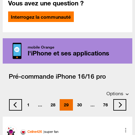
Vous avez une question ?
Interrogez la communauté
mobile Orange
l'iPhone et ses applications
Pré-commande iPhone 16/16 pro
Options
1
…
28
29
30
…
76
Celine426
super fan