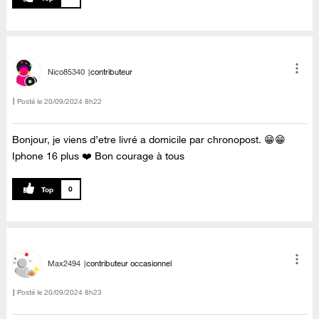
Nico85340
contributeur
Posté le
‎20/09/2024
8h22
Bonjour, je viens d’etre livré a domicile par chronopost. 😁😁
Iphone 16 plus ❤️ Bon courage à tous
0
Max2494
contributeur occasionnel
Posté le
‎20/09/2024
8h23