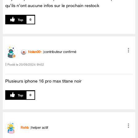
qu’ils n’ont aucune infos sur le prochain restock
0
Nolan00-
contributeur confirmé
Posté le
‎20/09/2024
9h02
Plusieurs iphone 16 pro max titane noir
0
Rshb
helper actif