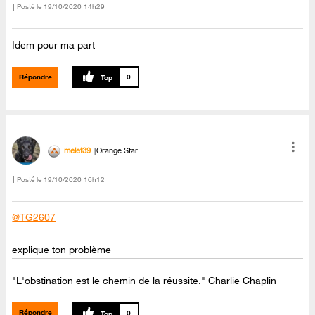
Posté le
‎19/10/2020
14h29
Idem pour ma part
Répondre
0
melet39
Orange Star
Posté le
‎19/10/2020
16h12
@TG2607
explique ton problème
"L'obstination est le chemin de la réussite." Charlie Chaplin
Répondre
0