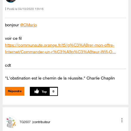
Posté le
‎04/10/2020
15h16
bonjour
@CMarjo
voir ce fil
https://communaute.orange.fr/t5/g%C3%A9rer-mon-offre-
Internet/Commander-un-r%C3%A9p%C3%A9teur-Wifi-O...
cdt
"L'obstination est le chemin de la réussite." Charlie Chaplin
Répondre
0
TG2607
contributeur