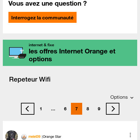
Vous avez une question ?
Interrogez la communauté
internet & fixe
les offres Internet Orange et
options
Repeteur Wifi
Options
1
…
6
7
8
9
melet39
Orange Star