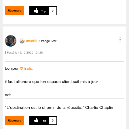
Répondre
0
melet39
Orange Star
Posté le
‎15/12/2020
12h28
bonjour
@Trafic
il faut attendre que ton espace client soit mis à jour
cdt
"L'obstination est le chemin de la réussite." Charlie Chaplin
Répondre
0