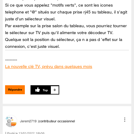
Si ce que vous appelez "motifs verts", ce sont les icones
telephone et "@" situés sur chaque prise rj45 su tableau, il s'agit
juste d'un sélecteur visuel.
Par exemple sur la prise salon du tableau, vous pourriez tourner
le sélecteur sur TV puis qu'il alimente votre décodeur TV.
Quelque soit la position du sélecteur, ça n a pas d 'effet sur la
connexion, c'est juste visuel.
--------
La nouvelle clé TV, prévu dans quelques mois
--------
Canal + en clair du 06 au 09 septembre sur TV d'Orange
Répondre
0
Jerem2719
contributeur occasionnel
Posté le
‎13/01/2022
18h56