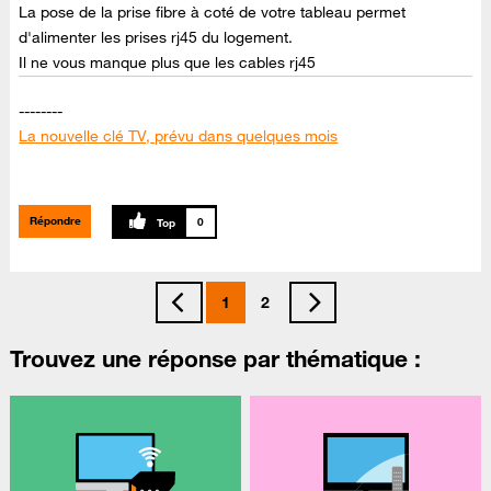
La pose de la prise fibre à coté de votre tableau permet
d'alimenter les prises rj45 du logement.
Il ne vous manque plus que les cables rj45
--------
La nouvelle clé TV, prévu dans quelques mois
--------
Canal + en clair du 06 au 09 septembre sur TV d'Orange
Répondre
0
1
2
Trouvez une réponse par thématique :