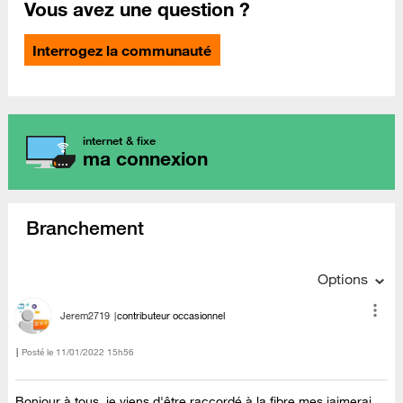
Vous avez une question ?
Interrogez la communauté
internet & fixe
ma connexion
Branchement
Options
Jerem2719
contributeur occasionnel
Posté le
‎11/01/2022
15h56
Bonjour à tous, je viens d'être raccordé à la fibre mes jaimerai