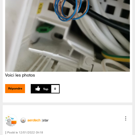
Voici les photos
Répondre
0
aerotech
star
Posté le
‎12/01/2022
0h18