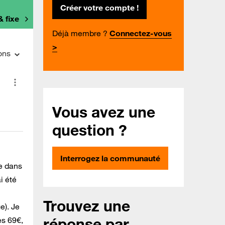
Créer votre compte !
& fixe
Déjà membre ?
Connectez-vous
>
ons
Vous avez une
question ?
Interrogez la communauté
e dans
i été
Trouvez une
e). Je
réponse par
es 69€,