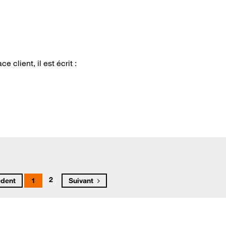
 client, il est écrit :
2
édent
1
Suivant