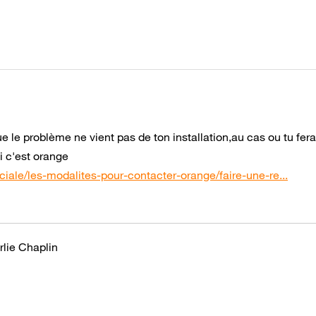
ue le problème ne vient pas de ton installation,au cas ou tu fer
 c'est orange
iale/les-modalites-pour-contacter-orange/faire-une-re...
rlie Chaplin