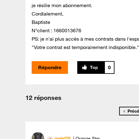
je résilie mon abonnement.
Cordialement,
Baptiste
N°client :
1660013676
PS: je n'ai plus accès à mes contrats dans l'espace
"Votre contrat est temporairement indisponible."
Répondre
0
12 réponses
Préc
melet39
Orange Star