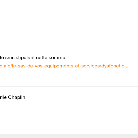
 le sms stipulant cette somme
ciale/le-sav-de-vos-equipements-et-services/dysfonctio...
rlie Chaplin