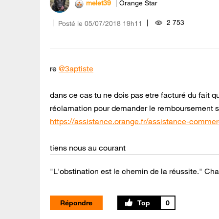
melet39
Orange Star
2 753
Posté le
‎05/07/2018
19h11
re
@3aptiste
dans ce cas tu ne dois pas etre facturé du fait q
réclamation pour demander le remboursement si
https://assistance.orange.fr/assistance-commerc
tiens nous au courant
"L'obstination est le chemin de la réussite." Cha
Répondre
0