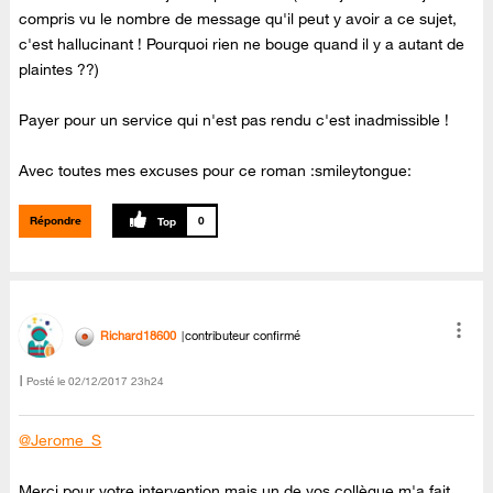
compris vu le nombre de message qu'il peut y avoir a ce sujet,
c'est hallucinant ! Pourquoi rien ne bouge quand il y a autant de
plaintes ??)
Payer pour un service qui n'est pas rendu c'est inadmissible !
Avec toutes mes excuses pour ce roman :smileytongue:
Répondre
0
Richard18600
contributeur confirmé
Posté le
‎02/12/2017
23h24
@Jerome_S
Merci pour votre intervention mais un de vos collègue m'a fait