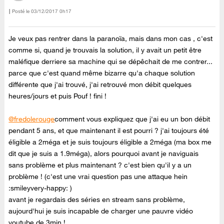
Posté le
‎03/12/2017
0h17
Je veux pas rentrer dans la paranoïa, mais dans mon cas , c'est
comme si, quand je trouvais la solution, il y avait un petit être
maléfique derriere sa machine qui se dépêchait de me contrer...
parce que c'est quand même bizarre qu'a chaque solution
différente que j'ai trouvé, j'ai retrouvé mon débit quelques
heures/jours et puis Pouf ! fini !
@fredolerouge
comment vous expliquez que j'ai eu un bon débit
pendant 5 ans, et que maintenant il est pourri ? j'ai toujours été
éligible a 2méga et je suis toujours éligible a 2méga (ma box me
dit que je suis a 1.9méga), alors pourquoi avant je naviguais
sans problème et plus maintenant ? c'est bien qu'il y a un
problème ! (c'est une vrai question pas une attaque hein
:smileyvery-happy: )
avant je regardais des séries en stream sans problème,
aujourd'hui je suis incapable de charger une pauvre vidéo
youtube de 3min !