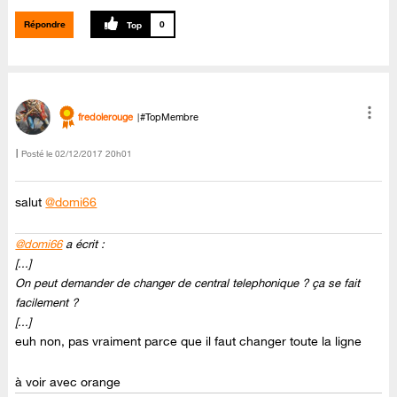
Répondre
0
fredolerouge
#TopMembre
Posté le
‎02/12/2017
20h01
salut
@domi66
@domi66
a écrit :
[...]
On peut demander de changer de central telephonique ? ça se fait
facilement ?
[...]
euh non, pas vraiment parce que il faut changer toute la ligne
à voir avec orange