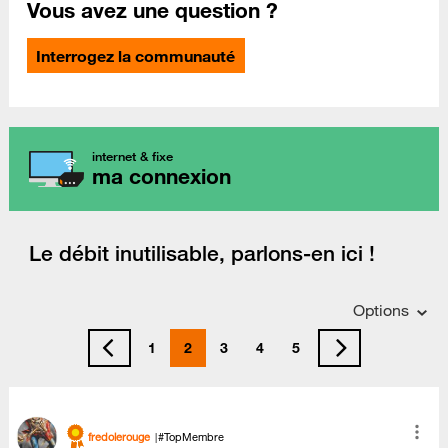
Vous avez une question ?
Interrogez la communauté
internet & fixe
ma connexion
Le débit inutilisable, parlons-en ici !
Options
1
2
3
4
5
fredolerouge
#TopMembre