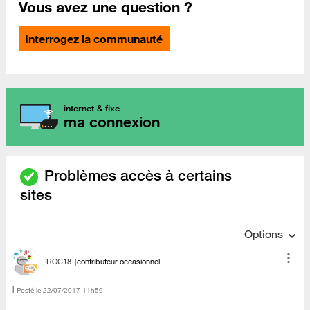
Vous avez une question ?
Interrogez la communauté
internet & fixe
ma connexion
Problèmes accès à certains
sites
Options
ROC18
contributeur occasionnel
Posté le
‎22/07/2017
11h59