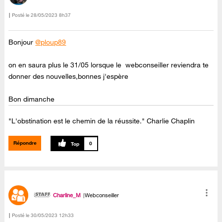
Posté le
‎28/05/2023
8h37
Bonjour
@ploup89
on en saura plus le 31/05 lorsque le webconseiller reviendra te
donner des nouvelles,bonnes j'espère
Bon dimanche
"L'obstination est le chemin de la réussite." Charlie Chaplin
Répondre
0
Charline_M
Webconseiller
Posté le
‎30/05/2023
12h33