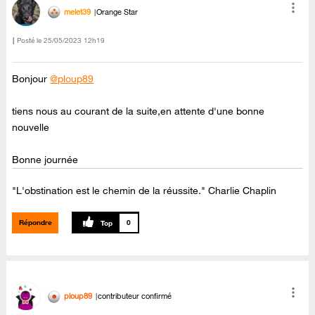
melet39
Orange Star
Posté le
‎25/05/2023
12h19
Bonjour
@ploup89
tiens nous au courant de la suite,en attente d'une bonne
nouvelle
Bonne journée
"L'obstination est le chemin de la réussite." Charlie Chaplin
Répondre
0
ploup89
contributeur confirmé