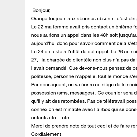
Bonjour,
Orange toujours aux abonnés absents, c'est din
Le 22 ma femme avait pris contact un ènième fois
nous aurions un appel dans les 48h soit jusqu'au
aujourd'hui donc pour savoir comment cela s'éta
Le 24 on reste à l'affût de cet appel. Le 26 au s
27, la chargée de clientèle non plus n'a pas da
l'avait demandé. Que devons-nous pensez de cet
politesse, personne n'appelle, tout le monde s'e
Par conséquent, on va écrire au siège de la soc
possession (sms, messages) . Ce courrier sera dif
qu'il y ait des retombées. Pas de télétravail po
connexion est minable avec l'airbox qui se cons
enfants etc.... etc ...
Merci de prendre note de tout ceci et de faire r
Cordialement