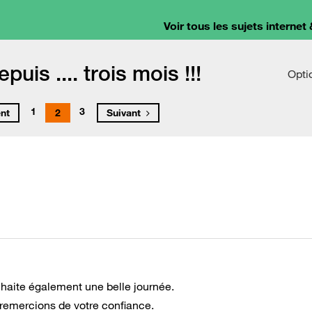
Voir tous les sujets internet 
uis .... trois mois !!!
Opti
1
3
nt
2
Suivant
haite également une belle journée.
 remercions de votre confiance.