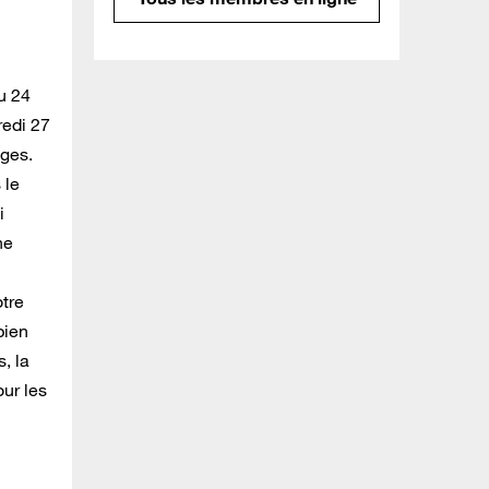
u 24
redi 27
nges.
 le
i
ne
otre
bien
, la
ur les