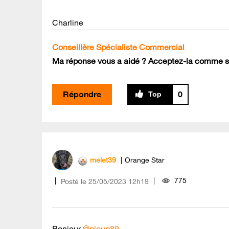
Charline
Conseillère Spécialiste Commercial
Ma réponse vous a aidé ? Acceptez-la comme so
Répondre
0
melet39
Orange Star
775
Posté le
‎25/05/2023
12h19
Bonjour
@ploup89