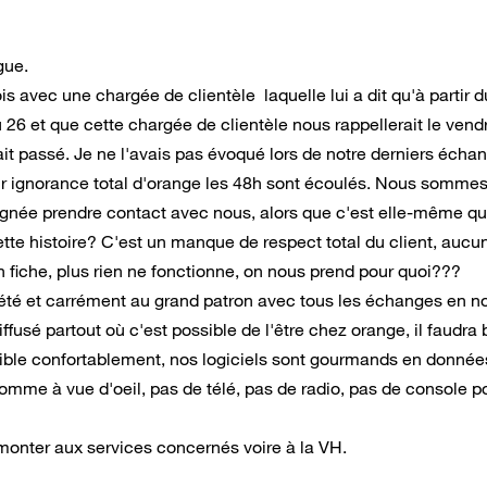
gue.
 avec une chargée de clientèle laquelle lui a dit qu'à partir d
 26 et que cette chargée de clientèle nous rappellerait le vend
it passé. Je ne l'avais pas évoqué lors de notre derniers écha
oir ignorance total d'orange les 48h sont écoulés
. Nous sommes
ignée prendre contact avec nous, alors que c'est elle-même qu
te histoire? C'est un manque de respect total du client, aucu
n fiche, plus rien ne fonctionne, on nous prend pour quoi???
iété et carrément au grand patron avec tous les échanges en n
fusé partout où c'est possible de l'être chez orange, il faudra 
ssible confortablement, nos logiciels sont gourmands en données
omme à vue d'oeil, pas de télé, pas de radio, pas de console po
emonter aux services concernés voire à la VH.