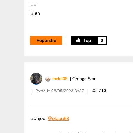
PF
Bien
Répondre
0
melet39
Orange Star
710
Posté le
‎28/05/2023
8h37
Bonjour
@ploup89