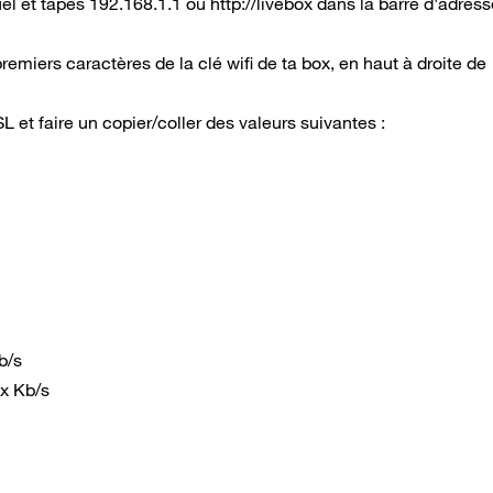
uel et tapes 192.168.1.1 ou http://livebox dans la barre d'adress
remiers caractères de la clé wifi de ta box, en haut à droite de
et faire un copier/coller des valeurs suivantes :
b/s
x Kb/s