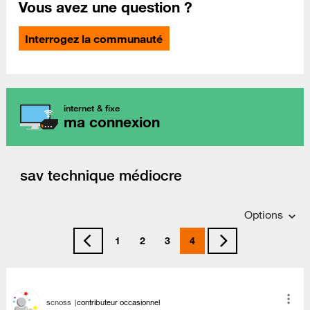
Vous avez une question ?
Interrogez la communauté
internet & fixe
ma connexion
sav technique médiocre
Options
1
2
3
4
scnoss
contributeur occasionnel