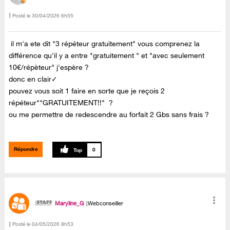
Posté le
‎30/04/2026
6h55
il m'a ete dit "3 répéteur gratuitement" vous comprenez la
différence qu'il y a entre "gratuitement " et "avec seulement
10€/répèteur" j'espère ?
donc en clair✓
pouvez vous soit 1 faire en sorte que je reçois 2
répéteur""GRATUITEMENT!!" ?
ou me permettre de redescendre au forfait 2 Gbs sans frais ?
Répondre
0
Maryline_G
Webconseiller
Posté le
‎04/05/2026
8h53