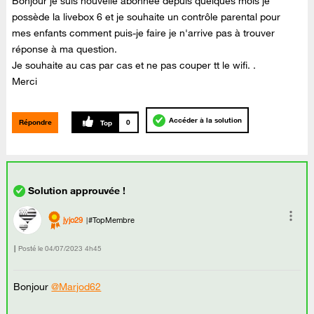
Bonjour je suis nouvelle abonnée depuis quelques mois je
possède la livebox 6 et je souhaite un contrôle parental pour
mes enfants comment puis-je faire je n'arrive pas à trouver
réponse à ma question.
Je souhaite au cas par cas et ne pas couper tt le wifi. .
Merci
Accéder à la solution
Répondre
0
jyjo29
#TopMembre
Posté le
‎04/07/2023
4h45
Bonjour
@Marjod62