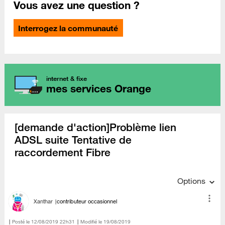
Vous avez une question ?
Interrogez la communauté
internet & fixe
mes services Orange
[demande d'action]Problème lien
ADSL suite Tentative de
raccordement Fibre
Options
Xanthar
contributeur occasionnel
Posté le
‎12/08/2019
22h31
Modifié le
19/08/2019