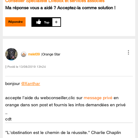
Conseiller Spécialiste Livebox et services associés
Ma réponse vous a aidé ? Acceptez-la comme solution !
Répondre
0
melet39
Orange Star
Posté le
‎13/08/2019
13h24
bonjour
@Xanthar
accepte l'aide du webconseiller,clic sur
message privé
en
orange dans son post et fournis les infos demandées en privé
_
cdt
"L'obstination est le chemin de la réussite." Charlie Chaplin