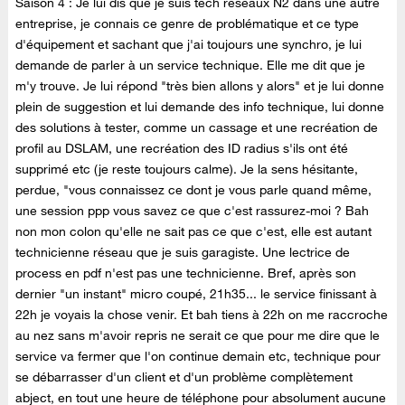
Saison 4 : Je lui dis que je suis tech réseaux N2 dans une autre
entreprise, je connais ce genre de problématique et ce type
d'équipement et sachant que j'ai toujours une synchro, je lui
demande de parler à un service technique. Elle me dit que je
m'y trouve. Je lui répond "très bien allons y alors" et je lui donne
plein de suggestion et lui demande des info technique, lui donne
des solutions à tester, comme un cassage et une recréation de
profil au DSLAM, une recréation des ID radius s'ils ont été
supprimé etc (je reste toujours calme). Je la sens hésitante,
perdue, "vous connaissez ce dont je vous parle quand même,
une session ppp vous savez ce que c'est rassurez-moi ? Bah
non mon colon qu'elle ne sait pas ce que c'est, elle est autant
technicienne réseau que je suis garagiste. Une lectrice de
process en pdf n'est pas une technicienne. Bref, après son
dernier "un instant" micro coupé, 21h35... le service finissant à
22h je voyais la chose venir. Et bah tiens à 22h on me raccroche
au nez sans m'avoir repris ne serait ce que pour me dire que le
service va fermer que l'on continue demain etc, technique pour
se débarrasser d'un client et d'un problème complètement
abject, en tout une heure de téléphone pour absolument aucune