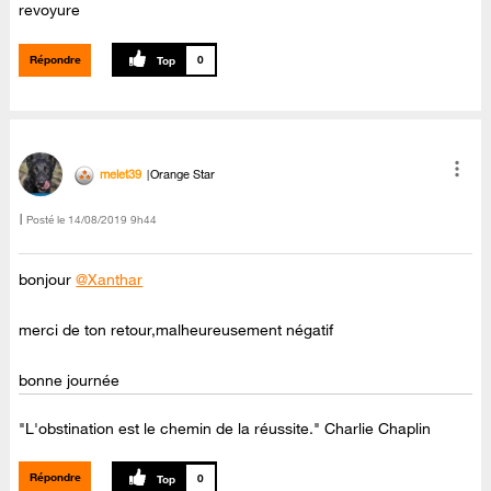
revoyure
Répondre
0
melet39
Orange Star
Posté le
‎14/08/2019
9h44
bonjour
@Xanthar
merci de ton retour,malheureusement négatif
bonne journée
"L'obstination est le chemin de la réussite." Charlie Chaplin
Répondre
0