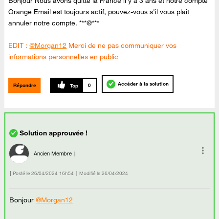
Bonjour Nous avons quitté la France il y a 3 ans et notre compte
Orange Email est toujours actif, pouvez-vous s'il vous plaît
annuler notre compte.
***
@***
EDIT :
@Morgan12
Merci de ne pas communiquer vos
informations personnelles en public
Accéder à la solution
Répondre
0
Ancien Membre
Posté le
‎26/04/2024
16h54
Modifié le
26/04/2024
Bonjour
@Morgan12