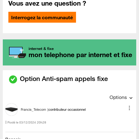
Vous avez une question ?
Interrogez la communauté
internet & fixe
mon telephone par internet et fixe
Option Anti-spam appels fixe
Options
Francis_Telecom
contributeur occasionnel
Posté le
‎03/12/2024
20h28